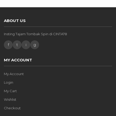
ABOUT US
Insting Tajam Tombak Spin di CINTA78
f
t
i
g
MY ACCOUNT
My Account
Login
My Cart
Wishlist
Checkout