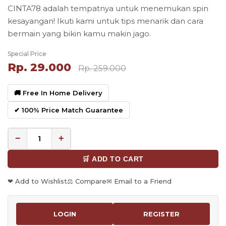
CINTA78 adalah tempatnya untuk menemukan spin
kesayangan! Ikuti kami untuk tips menarik dan cara
bermain yang bikin kamu makin jago.
Special Price
Rp. 29.000
Rp. 259.000
🚚 Free In Home Delivery
✔ 100% Price Match Guarantee
−
+
🛒 ADD TO CART
❤ Add to Wishlist
⚖ Compare
✉ Email to a Friend
LOGIN
REGISTER