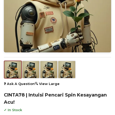
❓ Ask A Question
🔍 View Large
CINTA78 | Intuisi Pencari Spin Kesayangan
Acu!
✓ In Stock