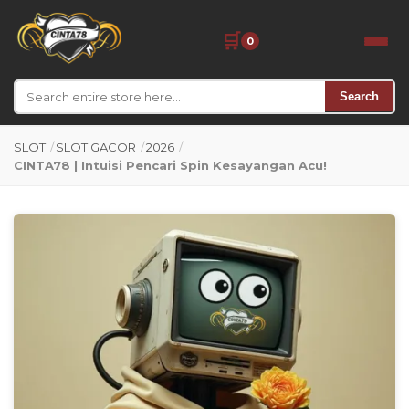
🛒
0
Search
SLOT
/
SLOT GACOR
/
2026
/
CINTA78 | Intuisi Pencari Spin Kesayangan Acu!