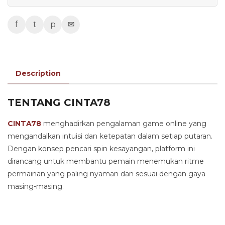
f
t
p
✉
Description
TENTANG CINTA78
CINTA78
menghadirkan pengalaman game online yang
mengandalkan intuisi dan ketepatan dalam setiap putaran.
Dengan konsep pencari spin kesayangan, platform ini
dirancang untuk membantu pemain menemukan ritme
permainan yang paling nyaman dan sesuai dengan gaya
masing-masing.